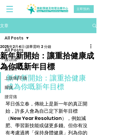
立即預約
文章
All Posts
2025年2月4日
讀畢需時 2 分鐘
All Posts
新年新開始：讓重拾健康成
膝頭痛
為你嘅新年目標
肩頸痛
新年新開始：讓重拾健康
上肢痛/手痛
成為你嘅新年目標
腳痛
腰背痛
琴日係立春，傳統上是新一年的真正開
始，許多人會為自己定下新年目標
（New Year Resolution），例如減
肥、學習新技能或儲更多錢。但你有沒
有考慮過將「保持身體健康」列為你的