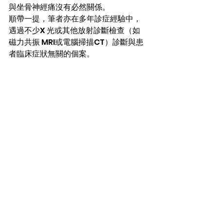
與坐骨神經痛沒有必然關係。
順帶一提，筆者亦在多年診症經驗中，
遇過不少X 光或其他放射診斷檢查（如
磁力共振 MRI或電腦掃描CT）診斷與患
者臨床症狀無關的個案。