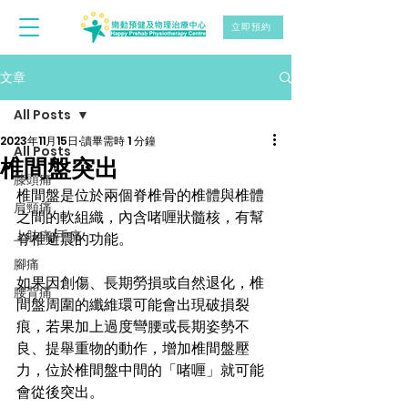
立即預約
文章
All Posts
2023年11月15日
讀畢需時 1 分鐘
All Posts
椎間盤突出
膝頭痛
椎間盤是位於兩個脊椎骨的椎體與椎體
肩頸痛
之間的軟組織，內含啫喱狀髓核，有幫
上肢痛/手痛
脊椎避震的功能。
腳痛
如果因創傷、長期勞損或自然退化，椎
腰背痛
間盤周圍的纖維環可能會出現破損裂
痕，若果加上過度彎腰或長期姿勢不
良、提舉重物的動作，增加椎間盤壓
力，位於椎間盤中間的「啫喱」就可能
會從後突出。