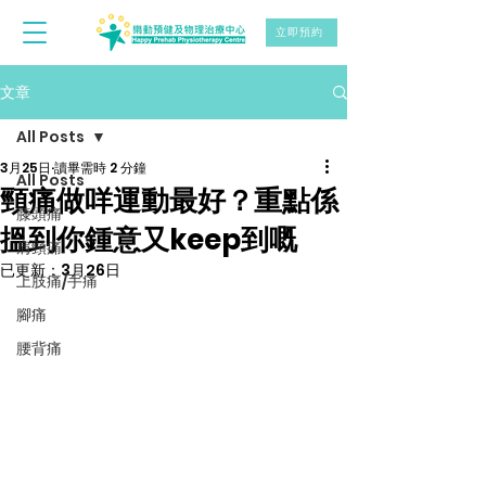
立即預約
文章
All Posts
3月25日
讀畢需時 2 分鐘
All Posts
頸痛做咩運動最好？重點係
膝頭痛
搵到你鍾意又keep到嘅
肩頸痛
已更新：
3月26日
上肢痛/手痛
腳痛
腰背痛