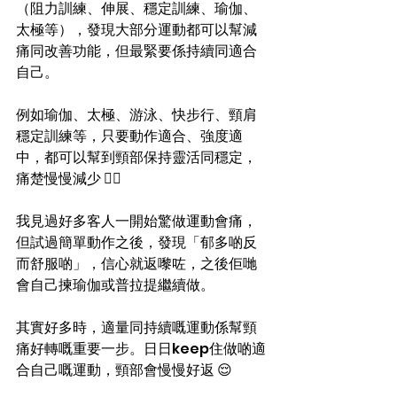
（阻力訓練、伸展、穩定訓練、瑜伽、
太極等），發現大部分運動都可以幫減
痛同改善功能，但最緊要係持續同適合
自己。
例如瑜伽、太極、游泳、快步行、頸肩
穩定訓練等，只要動作適合、強度適
中，都可以幫到頸部保持靈活同穩定，
痛楚慢慢減少 🏃‍♂️  
我見過好多客人一開始驚做運動會痛，
但試過簡單動作之後，發現「郁多啲反
而舒服啲」，信心就返嚟咗，之後佢哋
會自己揀瑜伽或普拉提繼續做。  
其實好多時，適量同持續嘅運動係幫頸
痛好轉嘅重要一步。日日keep住做啲適
合自己嘅運動，頸部會慢慢好返 😌  