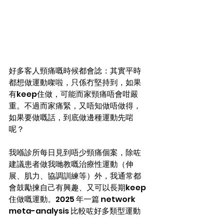
好多客人頸痛嘅時候都會諗：其實平時
都想做運動㗎啦，只係冇堅持到，如果
有keep住做，可能而家頸痛唔會咁嚴
重。不過而家痛緊，又唔知做唔做得，
如果要做嘅話，到底做邊種運動先啱
呢？  
我喺診所每日見到唔少頸痛個案，除咗
建議患者做我哋教嘅治療性運動（伸
展、肌力、協調訓練等）外，我通常都
會鼓勵揀自己有興趣、又可以長期keep
住做嘅運動。2025 年一篇 network 
meta-analysis 比較咗好多類型運動