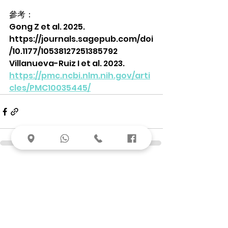
參考：  
Gong Z et al. 2025. 
https://journals.sagepub.com/doi
/10.1177/10538127251385792  
Villanueva-Ruiz I et al. 2023. 
https://pmc.ncbi.nlm.nih.gov/arti
cles/PMC10035445/
查看全部
最新文章