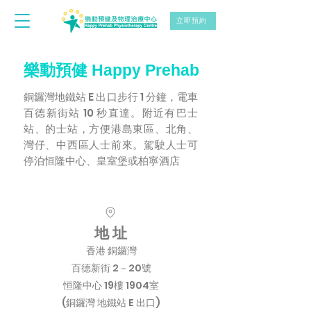
立即預約
樂動預健 Happy Prehab
銅鑼灣地鐵站 E 出口步行 1 分鐘，電車
百德新街站 10 秒直達。附近有巴士
站、的士站，方便港島東區、北角、
灣仔、中西區人士前來。駕駛人士可
停泊恒隆中心、皇室堡或柏寧酒店
地 址
香港
銅鑼灣
百德新街 2－20號
恒隆中心 19樓 1904室
(銅鑼灣 地鐵站 E 出口)